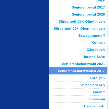
Links
Seniorenbeirat 2017
Seniorenbeirat 2026
Bürgertreff 55+, Gündlingen
Bürgertreff 55+, Oberrimsingen
Bewegungstreff
Kontakt
Gästebuch
Interne Seite
Seniorenbeiratswahl 2021
Seniorenbeiratswahlen 2017
Anzeigen
Verschiedenes
Anfahrt
Impressum
Datenschutz