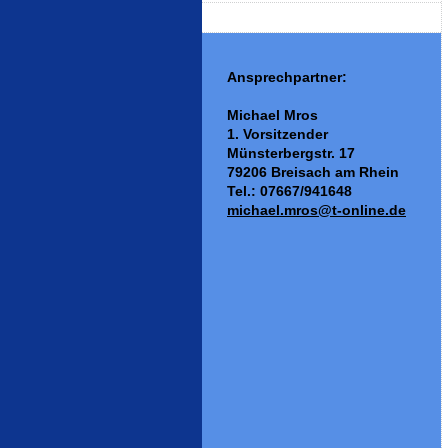
Ansprechpartner:
Michael Mros
1. Vorsitzender
Münsterbergstr. 17
79206 Breisach am Rhein
Tel.: 07667/941648
michael.mros@t-online.de